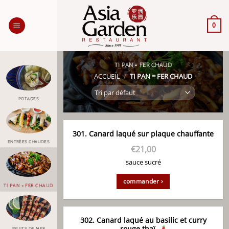
Passer
au
0
contenu
TI PAN = FER CHAUD
ACCUEIL
/
TI PAN = FER CHAUD
POTAGES
301. Canard laqué sur plaque chauffante
ENTRÉES CHAUDES
€
21,00
sauce sucré
commander ›
TI PAN = FER CHAUD
302. Canard laqué au basilic et curry
rouge thaï
FRUITS DE MER