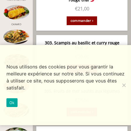
€
21,00
commander ›
CANARD
303. Scampis au basilic et curry rouge
thaï
POULET
€
20,00
Nous utilisons des cookies pour vous garantir la
commander ›
meilleure expérience sur notre site. Si vous continuez
BŒUF
à utiliser ce site, nous supposerons que vous êtes
satisfait.
305. Fruits de mer sautés aux légumes
PORC
€
19,50
Ok
commander ›
LÉGUMES