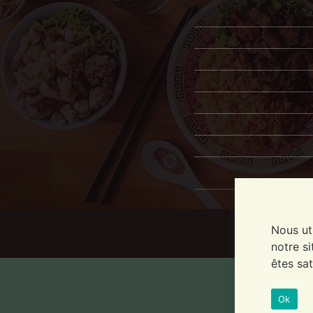
Nous ut
notre si
êtes sat
Ok