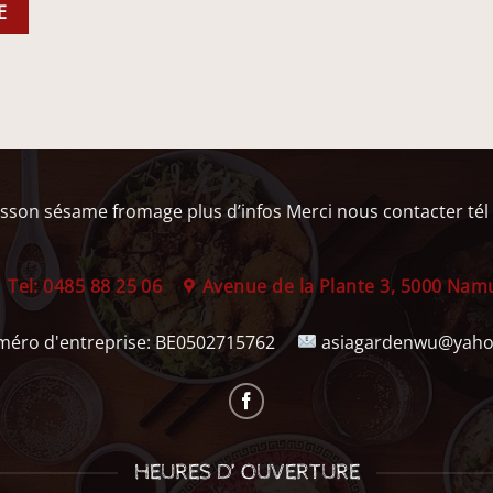
E
isson sésame fromage plus d’infos Merci nous contacter tél 
Tel: 0485 88 25 06
Avenue de la Plante 3, 5000 Nam
éro d'entreprise:
BE0502715762
asiagardenwu@yaho
HEURES D’ OUVERTURE