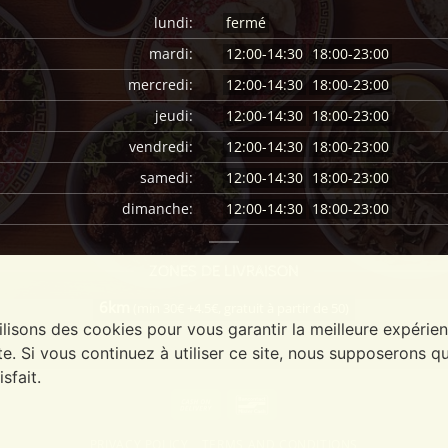
lundi:
fermé
mardi:
12:00-14:30
18:00-23:00
mercredi:
12:00-14:30
18:00-23:00
jeudi:
12:00-14:30
18:00-23:00
vendredi:
12:00-14:30
18:00-23:00
samedi:
12:00-14:30
18:00-23:00
dimanche:
12:00-14:30
18:00-23:00
ZONES DE LIVRAISON
6km
(min 30€ +4.5€, gratuit à partir de 50)
ilisons des cookies pour vous garantir la meilleure expérie
te. Si vous continuez à utiliser ce site, nous supposerons q
isfait.
Cash
Bancontact
On
PRIVACY POLICY
TERMS AND CONDITIONS