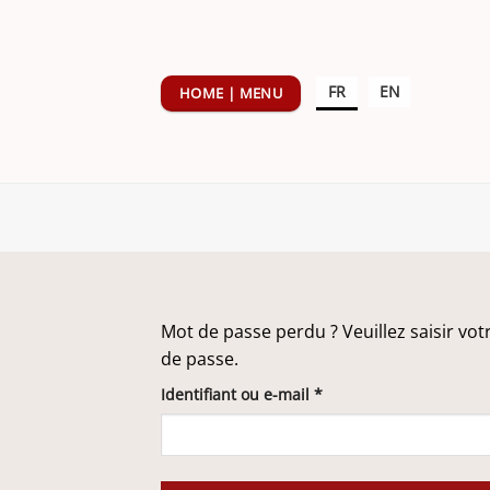
Passer
au
contenu
FR
EN
HOME | MENU
Mot de passe perdu ? Veuillez saisir vo
de passe.
Obligatoire
Identifiant ou e-mail
*